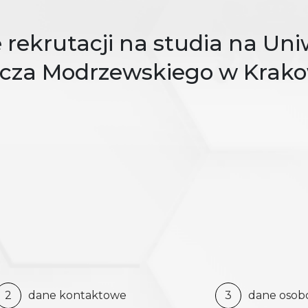
rekrutacji na studia na Uni
ycza Modrzewskiego w Krako
2
dane kontaktowe
3
dane oso