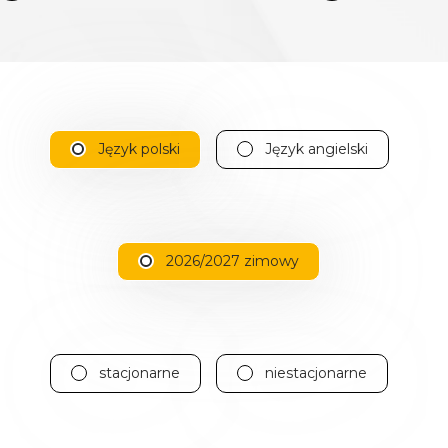
Język polski
Język angielski
2026/2027 zimowy
stacjonarne
niestacjonarne