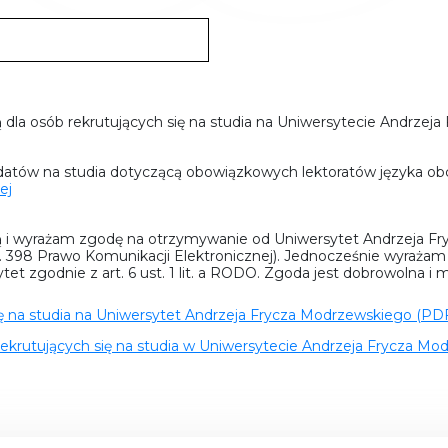
 dla osób rekrutujących się na studia na Uniwersytecie Andrze
datów na studia dotyczącą obowiązkowych lektoratów języka ob
ej
ą i wyrażam zgodę na otrzymywanie od Uniwersytet Andrzeja Fr
t. 398 Prawo Komunikacji Elektronicznej). Jednocześnie wyraża
t zgodnie z art. 6 ust. 1 lit. a RODO. Zgoda jest dobrowolna i 
ię na studia na Uniwersytet Andrzeja Frycza Modrzewskiego (PDF
ekrutujących się na studia w Uniwersytecie Andrzeja Frycza Mo