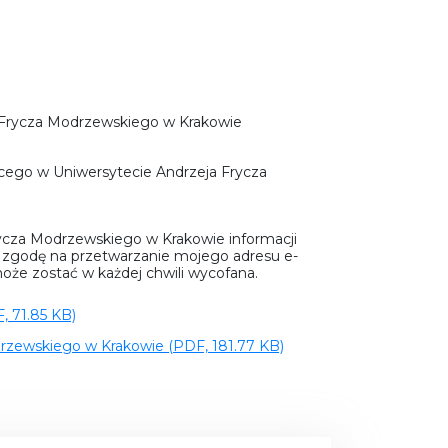
ja Frycza Modrzewskiego w Krakowie
cego w Uniwersytecie Andrzeja Frycza
ycza Modrzewskiego w Krakowie informacji
m zgodę na przetwarzanie mojego adresu e-
może zostać w każdej chwili wycofana.
, 71.85 KB)
drzewskiego w Krakowie (PDF, 181.77 KB)