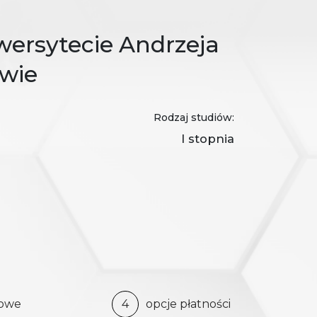
wersytecie Andrzeja
wie
Rodzaj studiów:
I stopnia
bowe
4
opcje płatności