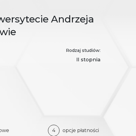
wersytecie Andrzeja
wie
Rodzaj studiów:
II stopnia
bowe
4
opcje płatności