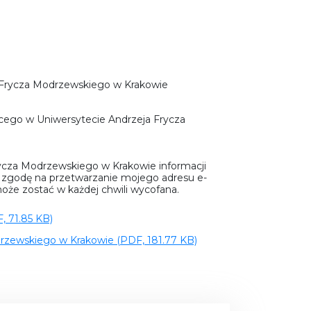
ja Frycza Modrzewskiego w Krakowie
cego w Uniwersytecie Andrzeja Frycza
ycza Modrzewskiego w Krakowie informacji
m zgodę na przetwarzanie mojego adresu e-
może zostać w każdej chwili wycofana.
, 71.85 KB)
drzewskiego w Krakowie (PDF, 181.77 KB)