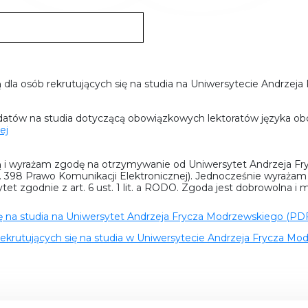
 dla osób rekrutujących się na studia na Uniwersytecie Andrze
datów na studia dotyczącą obowiązkowych lektoratów języka ob
ej
ą i wyrażam zgodę na otrzymywanie od Uniwersytet Andrzeja Fr
t. 398 Prawo Komunikacji Elektronicznej). Jednocześnie wyraża
t zgodnie z art. 6 ust. 1 lit. a RODO. Zgoda jest dobrowolna i 
ię na studia na Uniwersytet Andrzeja Frycza Modrzewskiego (PDF
ekrutujących się na studia w Uniwersytecie Andrzeja Frycza Mo