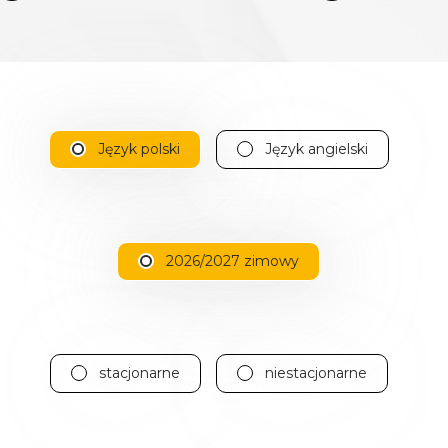
Język polski
Język angielski
2026/2027 zimowy
stacjonarne
niestacjonarne