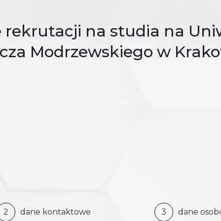
rekrutacji na studia na Uni
ycza Modrzewskiego w Krako
2
dane kontaktowe
3
dane oso